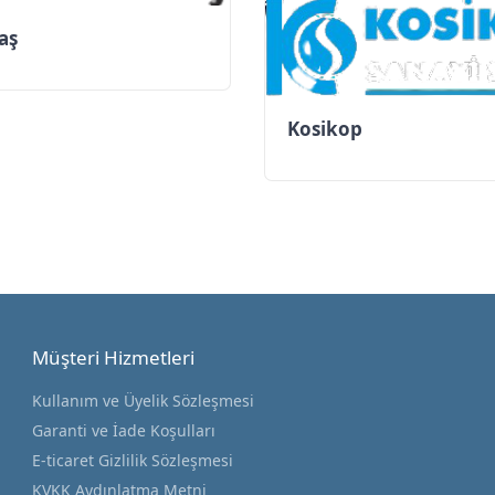
aş
Kosikop
Müşteri Hizmetleri
Kullanım ve Üyelik Sözleşmesi
Garanti ve İade Koşulları
E-ticaret Gizlilik Sözleşmesi
KVKK Aydınlatma Metni