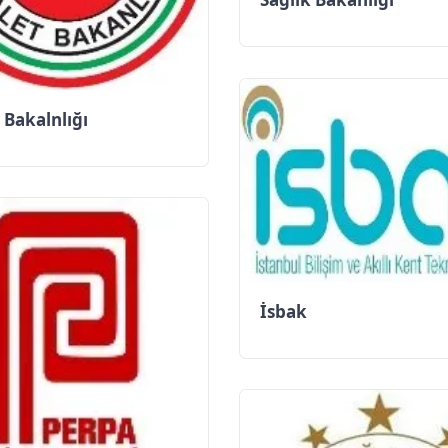
 Bakalnlığı
İsbak