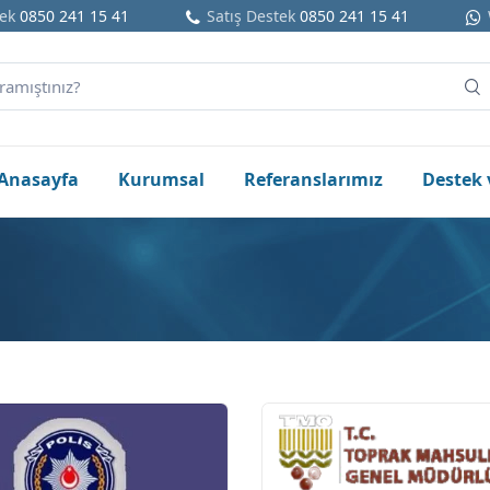
ek
0850 241 15 41
Satış Destek
0850 241 15 41
Anasayfa
Kurumsal
Referanslarımız
Destek 