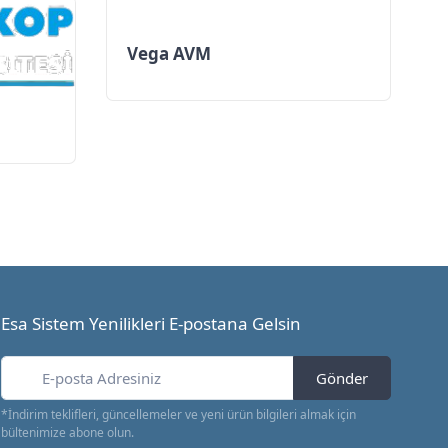
Vega AVM
Esa Sistem Yenilikleri E-postana Gelsin
Gönder
*İndirim teklifleri, güncellemeler ve yeni ürün bilgileri almak için
bültenimize abone olun.