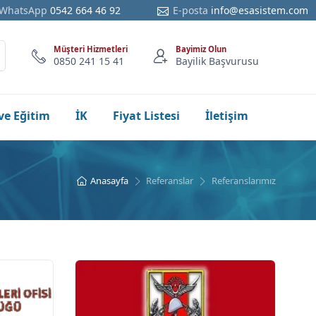
WhatsApp
0542 664 46 92
E-posta
info@esasistem.com
Müşteri Hizmetleri
Bayimiz Olun
0850 241 15 41
Bayilik Başvurusu
ve Eğitim
İK
Fiyat Listesi
İletişim
Anasayfa
Referanslar
Referanslarımız