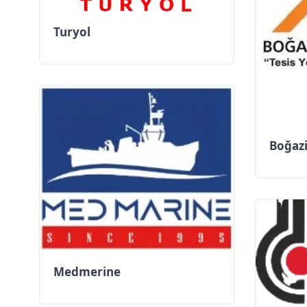
Turyol
Boğazi
Medmerine