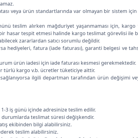
lamaz.
hatası veya ürün standartlarında var olmayan bir sistem içi
ünü teslim alırken mağduriyet yaşanmaması için, kargo tes
r hasar tespit etmesi halinde kargo teslimat görevlisi ile 
abilecek zararlardan satıcı sorumlu değildir.
a hediyeleri, fatura (iade faturası), garanti belgesi ve tahs
kurum ürün iadesi için iade faturası kesmesi gerekmektedir.
 türlü kargo v.b. ücretler tüketiciye aittir.
ar sağlanıyorsa ilgili departman tarafından ürün değişimi
1-3 iş günü içinde adresinize teslim edilir.
ü durumlarda teslimat süresi değişkendir.
atış ekibinden bilgi alabilirsiniz.
ederek teslim alabilirsiniz.