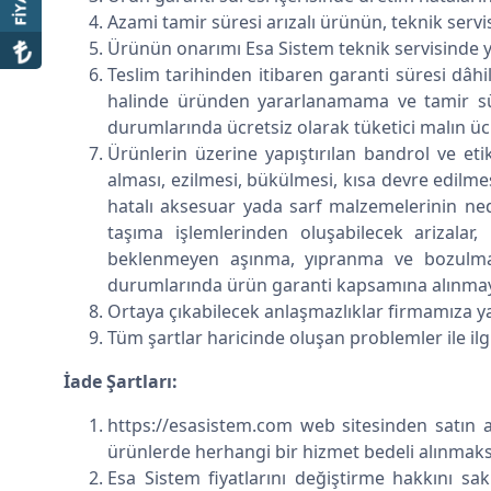
Azami tamir süresi arızalı ürünün, teknik servi
Ürünün onarımı Esa Sistem teknik servisinde ya
Teslim tarihinden itibaren garanti süresi dâhili
halinde üründen yararlanamama ve tamir sür
durumlarında ücretsiz olarak tüketici malın ücre
Ürünlerin üzerine yapıştırılan bandrol ve eti
alması, ezilmesi, bükülmesi, kısa devre edilme
hatalı aksesuar yada sarf malzemelerinin neden
taşıma işlemlerinden oluşabilecek arizala
beklenmeyen aşınma, yıpranma ve bozulmala
durumlarında ürün garanti kapsamına alınmayac
Ortaya çıkabilecek anlaşmazlıklar firmamıza yazı
Tüm şartlar haricinde oluşan problemler ile il
İade Şartları:
https://esasistem.com web sitesinden satın a
ürünlerde herhangi bir hizmet bedeli alınmaksı
Esa Sistem fiyatlarını değiştirme hakkını sakl