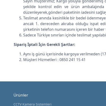
Sayın müşterimiz; Kargo yoluyla gönderilmiş o
şekilde kontrol edin ve ürün ambalajında h
düzenleyerek,gönderi paketinin iadesini sağla
Teslimat anında kesinlikle bir bedel ödenmeye
ancak 1. dereceden akraba olduğu ispat edili
şirketinin telefon numarasını içeren bir haber 
Sadece Türkiye sınırları içinde teslimat yapılab
Sipariş İptali İçin Gerekli Şartlar:
Aynı iş günü içerisinde kargoya verilmeden (17:0
Müşteri Hizmetleri : 0850 241 15 41
Ürünler
CCTV Kamera Sistemleri