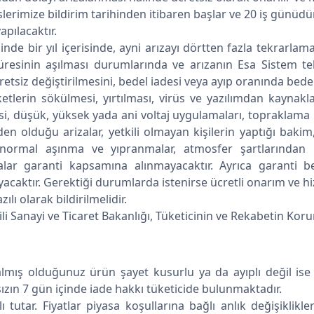
slerimize bildirim tarihinden itibaren başlar ve 20 iş günüdür
pılacaktır.
nde bir yıl içerisinde, ayni arızayı dörtten fazla tekrarlama
esinin aşılması durumlarında ve arızanın Esa Sistem tek
tsiz değiştirilmesini, bedel iadesi veya ayıp oranında bedel 
ketlerin sökülmesi, yırtılması, virüs ve yazılımdan kaynak
si, düşük, yüksek yada ani voltaj uygulamaları, topraklama h
 olduğu arizalar, yetkili olmayan kişilerin yaptığı bakim, 
r, normal aşınma ve yıpranmalar, atmosfer şartlarından
r garanti kapsamına alınmayacaktır. Ayrıca garanti be
aktır. Gerektiği durumlarda istenirse ücretli onarım ve hiz
lı olarak bildirilmelidir.
gili Sanayi ve Ticaret Bakanlığı, Tüketicinin ve Rekabetin Ko
lmış olduğunuz ürün şayet kusurlu ya da ayıplı değil ise
zın 7 gün içinde iade hakkı tüketicide bulunmaktadır.
ı tutar. Fiyatlar piyasa koşullarına bağlı anlık değişiklikl