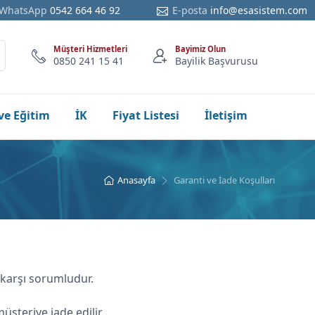
WhatsApp
0542 664 46 92
E-posta
info@esasistem.com
Müşteri Hizmetleri
Bayimiz Olun
0850 241 15 41
Bayilik Başvurusu
ve Eğitim
İK
Fiyat Listesi
İletişim
Anasayfa
Garanti ve İade Koşulları
a karşı sorumludur.
üşteriye iade edilir.