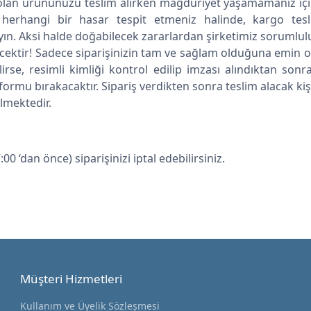
lan ürününüzü teslim alırken mağduriyet yaşamamanız için, k
erhangi bir hasar tespit etmeniz halinde, kargo teslim
yın. Aksi halde doğabilecek zararlardan şirketimiz sorumlu
cektir! Sadece siparişinizin tam ve sağlam olduğuna emin ol
rse, resimli kimliği kontrol edilip imzası alındıktan son
formu bırakacaktır. Sipariş verdikten sonra teslim alacak kiş
ilmektedir.
0 ‘dan önce) siparişinizi iptal edebilirsiniz.
Müşteri Hizmetleri
Kullanım ve Üyelik Sözleşmesi